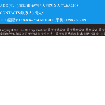
ADD(地址):重庆市渝中区大同路女人广场A2108
CONTACTS(联系人):周先生
TEL(固话): 13368042524,MOBILE(手机):13983928689
EMAI(邮箱):723749860@qq.com,QQ: 723749860
Copyright © 2014-2018 cqyksnsb.net 重庆汗蒸设备,重庆桑拿设备,
拿泳池设备有限公司 版权所有 技术支持：重庆纵贯线信息技术有限公司
渝ICP备