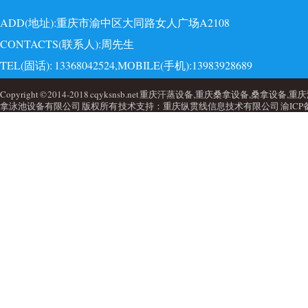
ADD(地址):重庆市渝中区大同路女人广场A2108
CONTACTS(联系人):周先生
TEL(固话): 13368042524,MOBILE(手机):13983928689
EMAI(邮箱):723749860@qq.com,QQ: 723749860
Copyright © 2014-2018 cqyksnsb.net 重庆汗蒸设备,重庆桑拿设备,
拿泳池设备有限公司 版权所有 技术支持：重庆纵贯线信息技术有限公司
渝ICP备