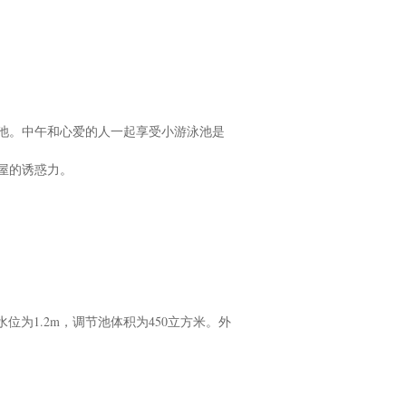
池。中午和心爱的人一起享受小游泳池是
屋的诱惑力。
位为1.2m，调节池体积为450立方米。外