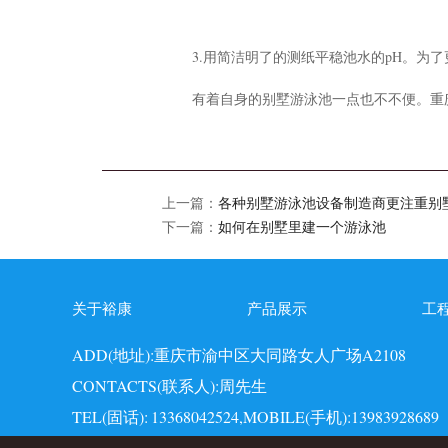
3.用简洁明了的测纸平稳池水的pH。为
有着自身的别墅游泳池一点也不不便。重
上一篇：
各种别墅游泳池设备制造商更注重别
下一篇：
如何在别墅里建一个游泳池
关于裕康
产品展示
工
ADD(地址):重庆市渝中区大同路女人广场A2108
CONTACTS(联系人):周先生
TEL(固话): 13368042524,MOBILE(手机):13983928689
EMAI(邮箱):723749860@qq.com,QQ: 723749860