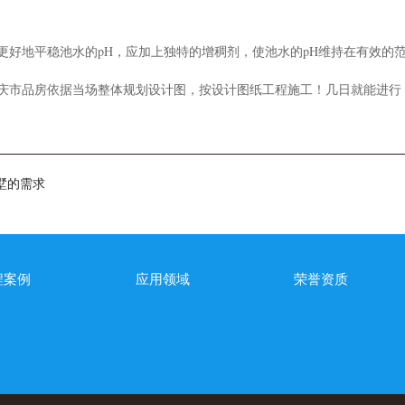
了更好地平稳池水的pH，应加上独特的增稠剂，使池水的pH维持在有效的
庆市品房依据当场整体规划设计图，按设计图纸工程施工！几日就能进行
墅的需求
程案例
应用领域
荣誉资质